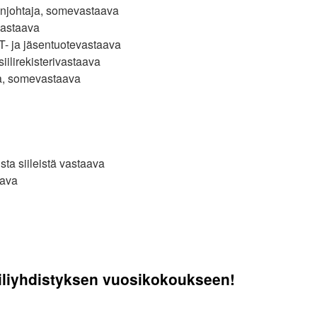
njohtaja, somevastaava
vastaava
IT- ja jäsentuotevastaava
siilirekisterivastaava
a, somevastaava
sta siileistä vastaava
aava
n
llitus
026
iliyhdistyksen vuosikokoukseen!