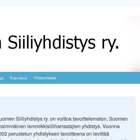
ys
Kasvatus
Yhteystiedot
uomen Siiliyhdistys ry. on voittoa tavoittelematon, Suomen
nsimmäinen lemmikkisiiliharrastajien yhdistys. Vuonna
002 perustetun yhdistyksen tavoitteena on levittää