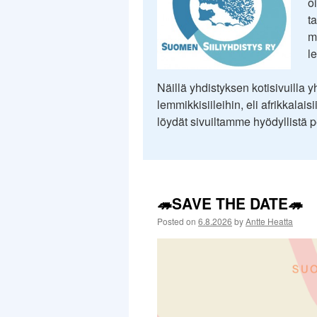
o
ta
m
l
Näillä yhdistyksen kotisivuilla yh
lemmikkisiileihin, eli afrikkalais
löydät sivuiltamme hyödyllistä pe
🦔SAVE THE DATE🦔
Posted on
6.8.2026
by
Antte Heatta