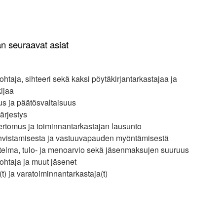
n seuraavat asiat
taja, sihteeri sekä kaksi pöytäkirjantarkastajaa ja
kijaa
us ja päätösvaltaisuus
ärjestys
kertomus ja toiminnantarkastajan lausunto
ahvistamisesta ja vastuuvapauden myöntämisestä
telma, tulo- ja menoarvio sekä jäsenmaksujen suuruus
ohtaja ja muut jäsenet
t) ja varatoiminnantarkastaja(t)