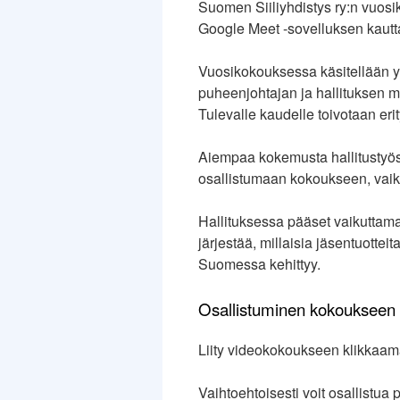
Suomen Siiliyhdistys ry:n vuos
Google Meet -sovelluksen kautt
Vuosikokouksessa käsitellään yh
puheenjohtajan ja hallituksen m
Tulevalle kaudelle toivotaan erit
Aiempaa kokemusta hallitustyöske
osallistumaan kokoukseen, vaikk
Hallituksessa pääset vaikuttam
järjestää, millaisia jäsentuottei
Suomessa kehittyy.
Osallistuminen kokoukseen
Liity videokokoukseen klikkaama
Vaihtoehtoisesti voit osallistua 