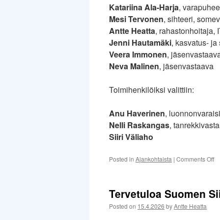
Katariina Ala-Harja
, varapuhee
Mesi Tervonen
, sihteeri, some
Antte Heatta
, rahastonhoitaja, 
Jenni Hautamäki
, kasvatus- ja 
Veera Immonen
, jäsenvastaav
Neva Malinen
, jäsenvastaava
Toimihenkilöiksi valittiin:
Anu Haverinen
, luonnonvaraisi
Nelli Raskangas
, tanrekkivast
Siiri Väliaho
o
Posted in
Ajankohtaista
|
Comments Off
Ha
2
Tervetuloa Suomen Si
Posted on
15.4.2026
by
Antte Heatta