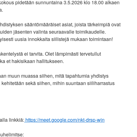
ikokous pidetään sunnuntaina 3.5.2026 klo 18.00 alkaen
a.
distyksen sääntömääräiset asiat, joista tärkeimpiä ovat
uiden jäsenten valinta seuraavalle toimikaudelle.
yisesti uusia innokkaita siilistejä mukaan toimintaan!
ntelystä ei tarvita. Olet lämpimästi tervetullut
a et hakisikaan hallitukseen.
aan muun muassa siihen, mitä tapahtumia yhdistys
ta kehitetään sekä siihen, mihin suuntaan siiliharrastus
lla linkkiä:
https://meet.google.com/nkt-drsp-wjn
puhelimitse: