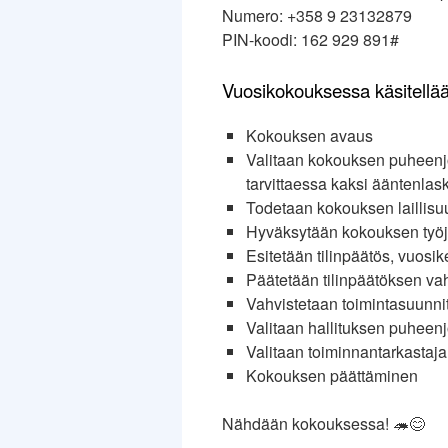
Numero: +358 9 23132879
PIN-koodi: 162 929 891#
Vuosikokouksessa käsitellää
Kokouksen avaus
Valitaan kokouksen puheenjoh
tarvittaessa kaksi ääntenlas
Todetaan kokouksen laillisu
Hyväksytään kokouksen työj
Esitetään tilinpäätös, vuosi
Päätetään tilinpäätöksen v
Vahvistetaan toimintasuunni
Valitaan hallituksen puheenj
Valitaan toiminnantarkastaja(
Kokouksen päättäminen
Nähdään kokouksessa! 🦔😊