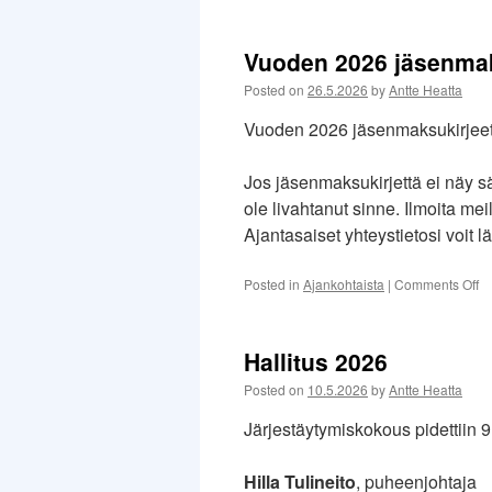
🦔
S
T
Vuoden 2026 jäsenmak
D
🦔
Posted on
26.5.2026
by
Antte Heatta
Vuoden 2026 jäsenmaksukirjeet 
Jos jäsenmaksukirjettä ei näy sä
ole livahtanut sinne. Ilmoita me
Ajantasaiset yhteystietosi voit l
o
Posted in
Ajankohtaista
|
Comments Off
V
2
jä
Hallitus 2026
Posted on
10.5.2026
by
Antte Heatta
Järjestäytymiskokous pidettiin 
Hilla Tulineito
, puheenjohtaja