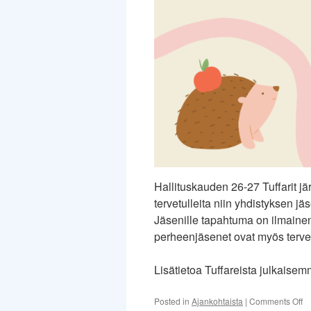
Hallituskauden 26-27 Tuffarit j
tervetulleita niin yhdistyksen jä
Jäsenille tapahtuma on ilmainen
perheenjäsenet ovat myös tervet
Lisätietoa Tuffareista julkaisem
o
Posted in
Ajankohtaista
|
Comments Off