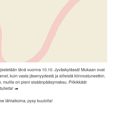
ärjestetään tänä vuonna 10.10. Jyväskylässä! Mukaan ovat
senet, kuin vasta jäsenyydestä ja siileistä kiinnostuneetkin.
, muille on pieni sisäänpääsymaksu. Piikikkäät
ulleita! 🦔
me lähiaikoina, pysy kuulolla!
n