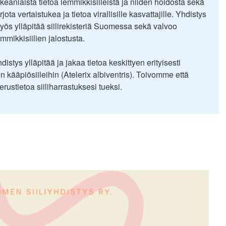
ikeanlaista tietoa lemmikkisiileistä ja niiden hoidosta sekä
rjota vertaistukea ja tietoa virallisille kasvattajille. Yhdistys
yös ylläpitää siilirekisteriä Suomessa sekä valvoo
emmikkisiilien jalostusta.
distys ylläpitää ja jakaa tietoa keskittyen erityisesti
iin kääpiösiileihin (Atelerix albiventris). Toivomme että
rustietoa siiliharrastuksesi tueksi.