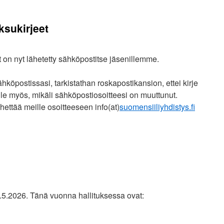
AVE
HE
sukirjeet
ATE
on nyt lähetetty sähköpostitse jäsenillemme.
hköpostissasi, tarkistathan roskapostikansion, ettei kirje
ille myös, mikäli sähköpostiosoitteesi on muuttunut.
ähettää meille osoitteeseen info(at)
suomensiiliyhdistys.fi
n
uoden
026
senmaksukirjeet
9.5.2026. Tänä vuonna hallituksessa ovat: