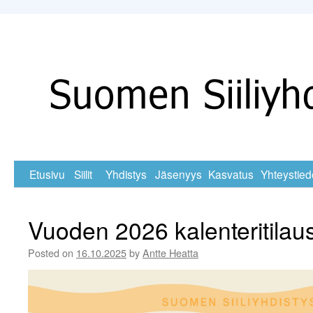
Skip
Etusivu
Siilit
Yhdistys
Jäsenyys
Kasvatus
Yhteystied
to
Vuoden 2026 kalenteritilau
content
Posted on
16.10.2025
by
Antte Heatta