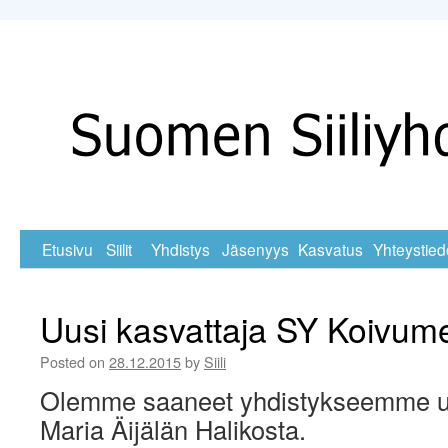
Skip
Etusivu
Siilit
Yhdistys
Jäsenyys
Kasvatus
Yhteystied
to
Uusi kasvattaja SY Koivum
content
Posted on
28.12.2015
by
Siili
Olemme saaneet yhdistykseemme uu
Maria Äijälän Halikosta.