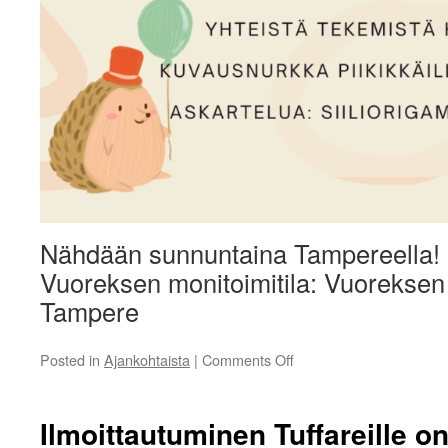
Nähdään sunnuntaina Tampereella!
Vuoreksen monitoimitila: Vuoreksen 
Tampere
on
Posted in
Ajankohtaista
|
Comments Off
Tuffari-
info
2025
Ilmoittautuminen Tuffareille on