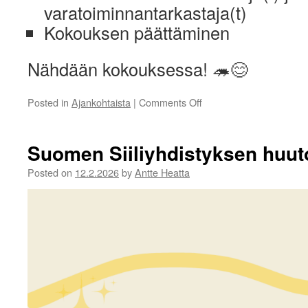
varatoiminnantarkastaja(t)
Kokouksen päättäminen
Nähdään kokouksessa! 🦔😊
on
Posted in
Ajankohtaista
|
Comments Off
Tervetuloa
Suomen
Siiliyhdistyksen
Suomen Siiliyhdistyksen huu
vuosikokoukseen!
Posted on
12.2.2026
by
Antte Heatta