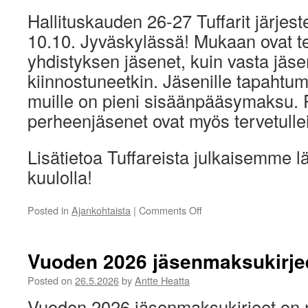
Hallituskauden 26-27 Tuffarit järjes
10.10. Jyväskylässä! Mukaan ovat ter
yhdistyksen jäsenet, kuin vasta jäsen
kiinnostuneetkin. Jäsenille tapahtu
muille on pieni sisäänpääsymaksu. P
perheenjäsenet ovat myös tervetullei
Lisätietoa Tuffareista julkaisemme l
kuulolla!
on
Posted in
Ajankohtaista
|
Comments Off
🦔
SAVE
THE
Vuoden 2026 jäsenmaksukirje
DATE
🦔
Posted on
26.5.2026
by
Antte Heatta
Vuoden 2026 jäsenmaksukirjeet on n