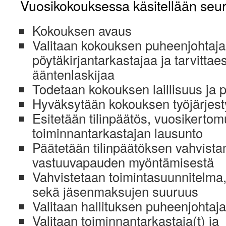
Vuosikokouksessa käsitellään seur
Kokouksen avaus
Valitaan kokouksen puheenjohtaja,
pöytäkirjantarkastajaa ja tarvittae
ääntenlaskijaa
Todetaan kokouksen laillisuus ja 
Hyväksytään kokouksen työjärjest
Esitetään tilinpäätös, vuosikertom
toiminnantarkastajan lausunto
Päätetään tilinpäätöksen vahvista
vastuuvapauden myöntämisestä
Vahvistetaan toimintasuunnitelma,
sekä jäsenmaksujen suuruus
Valitaan hallituksen puheenjohtaja
Valitaan toiminnantarkastaja(t) ja