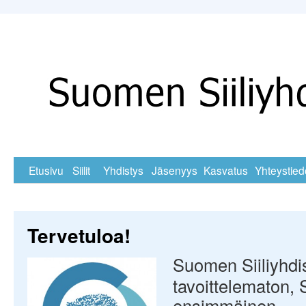
Skip
Etusivu
Siilit
Yhdistys
Jäsenyys
Kasvatus
Yhteystied
to
content
Tervetuloa!
Suomen Siiliyhdis
tavoittelematon,
ensimmäinen