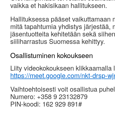
vaikka et hakisikaan hallitukseen.
Hallituksessa pääset vaikuttamaan
mitä tapahtumia yhdistys järjestää, m
jäsentuotteita kehitetään sekä siihe
siiliharrastus Suomessa kehittyy.
Osallistuminen kokoukseen
Liity videokokoukseen klikkaamalla l
https://meet.google.com/nkt-drsp-wj
Vaihtoehtoisesti voit osallistua puhel
Numero: +358 9 23132879
PIN-koodi: 162 929 891#