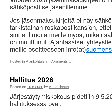
sähköpostitse jäsenillemme.
Jos jäsenmaksukirjettä ei näy sähkö
tarkistathan roskapostikansion, ettei 
sinne. Ilmoita meille myös, mikäli sä
on muuttunut. Ajantasaiset yhteystiet
meille osoitteeseen info(at)
suomensii
on
Posted in
Ajankohtaista
|
Comments Off
Vuoden
2026
jäsenmaksukirjeet
Hallitus 2026
Posted on
10.5.2026
by
Antte Heatta
Järjestäytymiskokous pidettiin 9.5.
hallituksessa ovat: