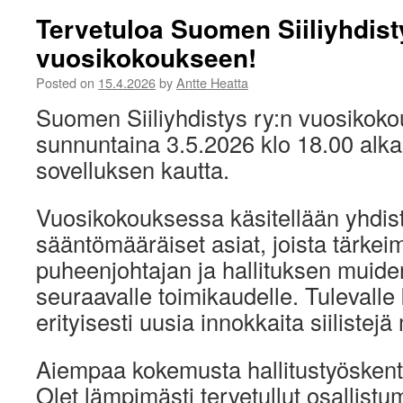
Tervetuloa Suomen Siiliyhdis
vuosikokoukseen!
Posted on
15.4.2026
by
Antte Heatta
Suomen Siiliyhdistys ry:n vuosikoko
sunnuntaina 3.5.2026 klo 18.00 alk
sovelluksen kautta.
Vuosikokouksessa käsitellään yhdis
sääntömääräiset asiat, joista tärkei
puheenjohtajan ja hallituksen muide
seuraavalle toimikaudelle. Tulevalle
erityisesti uusia innokkaita siiliste
Aiempaa kokemusta hallitustyöskentel
Olet lämpimästi tervetullut osallis