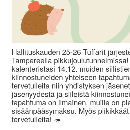
Hallituskauden 25-26 Tuffarit järjest
Tampereella pikkujoulutunnelmissa! 
kalenteristasi 14.12. muiden siilistien
kiinnostuneiden yhteiseen tapahtu
tervetulleita niin yhdistyksen jäsenet
jäsenyydestä ja siileistä kiinnostune
tapahtuma on ilmainen, muille on pi
sisäänpääsymaksu. Myös piikikkäät
tervetulleita! 🦔