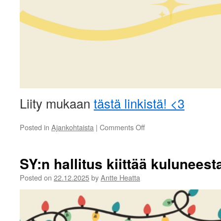
Liity mukaan
tästä linkistä! <3
on
Posted in
Ajankohtaista
|
Comments Off
Suomen
Siiliyhdistyksen
huutokauppa
SY:n hallitus kiittää kulunees
aukeaa!
Posted on
22.12.2025
by
Antte Heatta