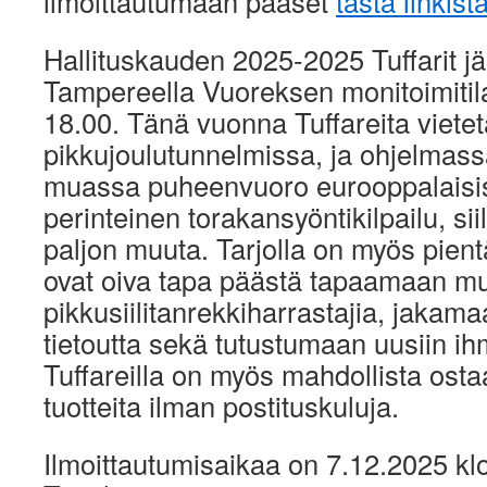
ilmoittautumaan pääset
tästä linkist
Hallituskauden 2025-2025 Tuffarit jä
Tampereella Vuoreksen monitoimitil
18.00. Tänä vuonna Tuffareita viete
pikkujoulutunnelmissa, ja ohjelmas
muassa puheenvuoro eurooppalaisista
perinteinen torakansyöntikilpailu, si
paljon muuta. Tarjolla on myös pientä
ovat oiva tapa päästä tapaamaan muit
pikkusiilitanrekkiharrastajia, jakam
tietoutta sekä tutustumaan uusiin ihmi
Tuffareilla on myös mahdollista ost
tuotteita ilman postituskuluja.
Ilmoittautumisaikaa on 7.12.2025 kl