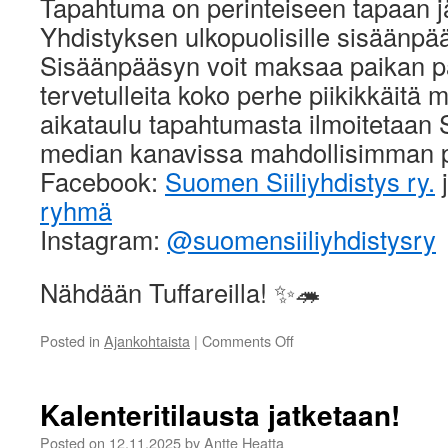
Tapahtuma on perinteiseen tapaan jä
Yhdistyksen ulkopuolisille sisäänp
Sisäänpääsyn voit maksaa paikan p
tervetulleita koko perhe piikikkäitä
aikataulu tapahtumasta ilmoitetaan 
median kanavissa mahdollisimman p
Facebook:
Suomen Siiliyhdistys ry.
ryhmä
Instagram:
@suomensiiliyhdistysry
Nähdään Tuffareilla! ✨🦔
on
Posted in
Ajankohtaista
|
Comments Off
Ilmoittautuminen
Tuffareille
on
Kalenteritilausta jatketaan!
auki!
🦔
Posted on
12.11.2025
by
Antte Heatta