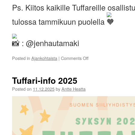
Ps. Kiitos kaikille Tuffareille osallist
tulossa tammikuun puolella
: @jenhautamaki
on
Posted in
Ajankohtaista
|
Comments Off
SY:n
hallitus
kiittää
Tuffari-info 2025
kuluneesta
vuodesta!
Posted on
11.12.2025
by
Antte Heatta