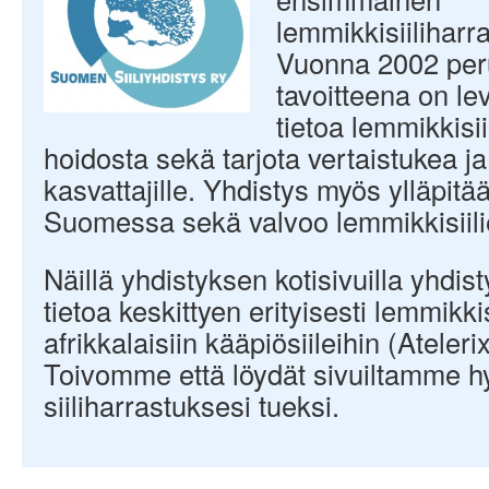
lemmikkisiiliharra
Vuonna 2002 per
tavoitteena on lev
tietoa lemmikkisii
hoidosta sekä tarjota vertaistukea ja t
kasvattajille. Yhdistys myös ylläpitää 
Suomessa sekä valvoo lemmikkisiilie
Näillä yhdistyksen kotisivuilla yhdist
tietoa keskittyen erityisesti lemmikkisi
afrikkalaisiin kääpiösiileihin (Atelerix
Toivomme että löydät sivuiltamme hy
siiliharrastuksesi tueksi.