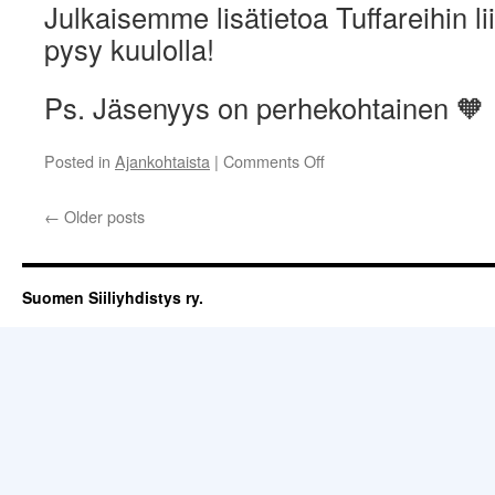
Julkaisemme lisätietoa Tuffareihin lii
pysy kuulolla!
Ps. Jäsenyys on perhekohtainen 🧡
on
Posted in
Ajankohtaista
|
Comments Off
✨
SAVE
←
Older posts
THE
DATE
✨
Suomen Siiliyhdistys ry.