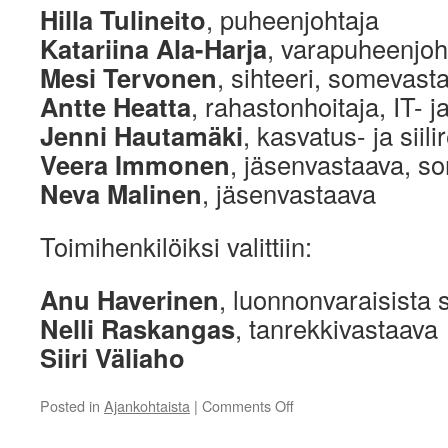
Hilla Tulineito
, puheenjohtaja
Katariina Ala-Harja
, varapuheenjoh
Mesi Tervonen
, sihteeri, somevast
Antte Heatta
, rahastonhoitaja, IT- 
Jenni Hautamäki
, kasvatus- ja siil
Veera Immonen
, jäsenvastaava, s
Neva Malinen
, jäsenvastaava
Toimihenkilöiksi valittiin:
Anu Haverinen
, luonnonvaraisista s
Nelli Raskangas
, tanrekkivastaava
Siiri Väliaho
on
Posted in
Ajankohtaista
|
Comments Off
Hallitus
2026