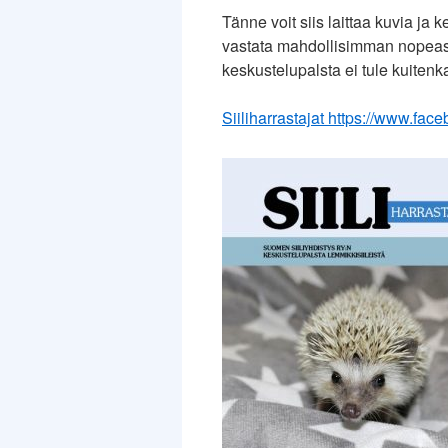
Tänne voit siis laittaa kuvia ja 
vastata mahdollisimman nopeast
keskustelupalsta ei tule kuiten
Siiliharrastajat https://www.f