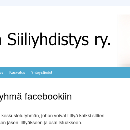
ys
Kasvatus
Yhteystiedot
 ryhmä facebookiin
skusteluryhmän, johon voivat liittyä kaikki siilien
en jäsen liitty
äkseen ja osallistuakseen.