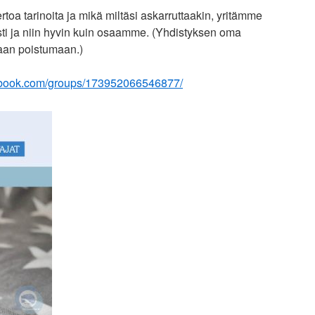
kertoa tarinoita ja mikä miltäsi askarruttaakin, yritämme
i ja niin hyvin kuin osaamme. (Yhdistyksen oma
kaan poistumaan.)
acebook.com/groups/173952066546877/