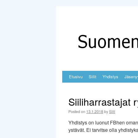
Skip
Etusivu
Siilit
Yhdistys
Jäseny
to
Siiliharrastajat
content
Posted on
13.1.2018
by
Siili
Yhdistys on luonut FBhen oman ke
ystävät. Ei tarvitse olla yhdistyks