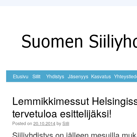
Skip
Etusivu
Siilit
Yhdistys
Jäsenyys
Kasvatus
Yhteystied
to
Lemmikkimessut Helsingiss
content
tervetuloa esittelijäksi!
Posted on
20.10.2014
by
Siili
Siiliyhdistys on jälleen mesuilla m