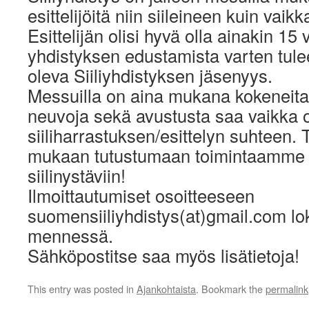
esittelijöitä niin siileineen kuin vaik
Esittelijän olisi hyvä olla ainakin 15 
yhdistyksen edustamista varten tule
oleva Siiliyhdistyksen jäsenyys.
Messuilla on aina mukana kokeneita es
neuvoja sekä avustusta saa vaikka oli
siiliharrastuksen/esittelyn suhteen. 
mukaan tutustumaan toimintaamme 
siilinystäviin!
Ilmoittautumiset osoitteeseen
suomensiiliyhdistys(at)gmail.com l
mennessä.
Sähköpostitse saa myös lisätietoja!
This entry was posted in
Ajankohtaista
. Bookmark the
permalink