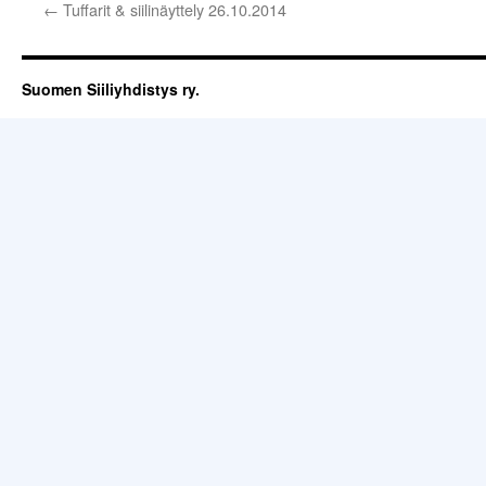
←
Tuffarit & siilinäyttely 26.10.2014
Suomen Siiliyhdistys ry.