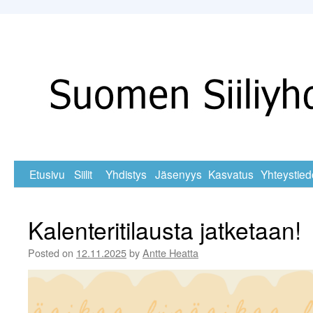
Skip
Etusivu
Siilit
Yhdistys
Jäsenyys
Kasvatus
Yhteystied
to
Kalenteritilausta jatketaan!
content
Posted on
12.11.2025
by
Antte Heatta